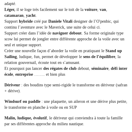
adapté.
Léger,
il se loge très facilement sur le toit de la
voiture
,
van
,
catamaran
,
yacht
.
Support
hybride
créé par
Daniele Vitali
designer de l’O'penbic, qui
continu l’aventure avec le Maverick, une suite de celui ci.
Support créer dans l’idée de
naviguer debout
. Sa forme originale type
scow lui permet de jongler entre différente approche de la voile avec un
seul et unique support.
Créer une nouvelle façon d’aborder la voile en pratiquant le
Stand up
Sailing
, ludique, fun, permet de développer le
sens de l’équilibre
, la
relation gouvernail, écoute tout en s’amusant.
Et pourquoi pas lancer
des régates de club
debout,
séminaire
,
défi inter
école
,
entreprise
…….. et bien plus
Dériveur
: des boudins type semi-rigide le transforme en dériveur (safran
+ dérive).
Windsurf ou paddle
: une plaquette, un aileron et une dérive plus petite,
le transforme en planche à voile ou en SUP
Malin, ludique, évolutif
, le dériveur qui conviendra à toute la famille
par ses différentes approche du milieu nautique.