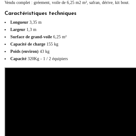
Vendu complet : gréement, voile de 6,25 m2 m², safran, dérive, kit bout.
Caractéristiques techniques
Longueur
3,35 m
Largeur
1,3 m
Surface de grand-voile
6,25 m²
Capacité de charge
155 kg
Poids (environ)
43 kg
Capacité
320Kg - 1 / 2 équipiers